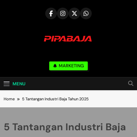
Skip
to
content
PIPABAJA.COM
MARKETING
Serve & Build Mutual Trust
MENU
Home
5 Tantangan Industri Baja Tahun 2025
5 Tantangan Industri Baja