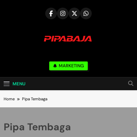
Skip
to
content
PIPABAJA.COM
MARKETING
Serve & Build Mutual Trust
MENU
Home
Pipa Tembaga
Pipa Tembaga