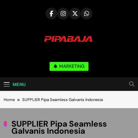
Skip
to
content
PIPABAJA.COM
MARKETING
Serve & Build Mutual Trust
MENU
Home
SUPPLIER Pipa Seamless Galvanis Indonesia
SUPPLIER Pipa Seamless
Galvanis Indonesia