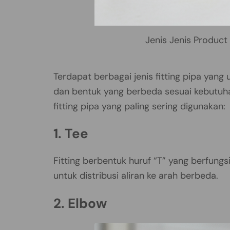
Jenis Jenis Product 
Terdapat berbagai jenis fitting pipa yan
dan bentuk yang berbeda sesuai kebutuhan
fitting pipa yang paling sering digunakan:
1. Tee
Fitting berbentuk huruf “T” yang berfung
untuk distribusi aliran ke arah berbeda.
2. Elbow